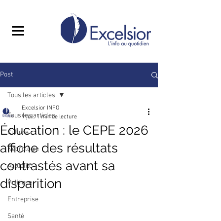
Post
Tous les articles
Excelsior INFO
Tous les articles
9 juil.
1 min de lecture
Éducation : le CEPE 2026
Culture
affiche des résultats
Nécrologie
contrastés avant sa
Actualité
disparition
Politique
Entreprise
Santé